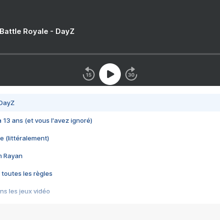
 Battle Royale - DayZ
 DayZ
 a 13 ans (et vous l'avez ignoré)
e (littéralement)
im Rayan
 toutes les règles
s les jeux vidéo
us choquant de Rockstar ? - Le scandale BULLY