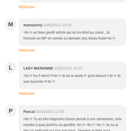
Répondre
M
mamazerty
03/02/2015 18:42
<br /> un bien gentil article qui lui ira droit au coeur...Je
t'envoie un MP en soirée ou demain soir, bisou Aude<br />
Répondre
L
LADY MARIANNE
03/02/2015 16:10
<br /> ha !! merci !!<br /> tu es la seule !! gros bisous !<br /> je
suis touchée !!<br />
Répondre
P
Pascal
03/02/2015 12:50
<br /> Tu es très mignone d'avoir pensé à son anivesaire, cela
montre à quel point tu es gentille.<br /> <br /> <br /> Je lui ai
mis un petit mot sur son son blog. J'espère qu'elle aura