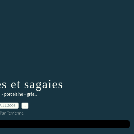
s et sagaies
- porcelaine - grès...
9.11.2008
…
Par Terrienne