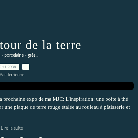
our de la terre
- porcelaine - grès...
0.11.2008
…
Par Terrienne
 la prochaine expo de ma MJC: L'inspiration: une boite à thé
 sur une plaque de terre rouge étalée au rouleau à pâtisserie et
Lire la suite