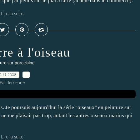
 que j'ai peints sur le plat à tarte (acheté dans le commerce):
Lire la suite
rre à l'oiseau
ure sur porcelaine
0.11.2008
…
Par Terrienne
les. Je poursuis aujourd'hui la série "oiseaux" en peinture sur
e ne me plaisait pas trop, autant les autres oiseaux marins qui
Lire la suite