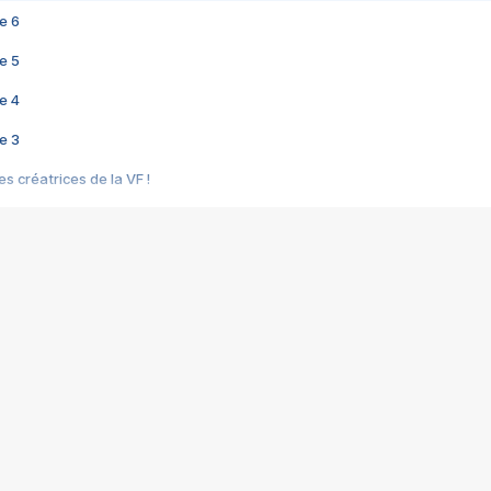
e 6
e 5
e 4
e 3
s créatrices de la VF !
e 2
e 1
e Mektoub My Love arrive enfin ! Rencontre avec Shaïn Boumedine et Sal
i : après Toni en famille
elle réalise le bouleversant Dites lui que je l'aime
ais ! Rencontre autour de Vie privée de Rebecca Zlotowski
 de Marguerite, Grave... Rencontre avec Ella Rumpf