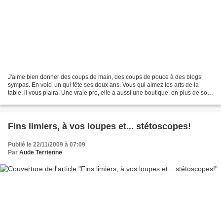
J'aime bien donner des coups de main, des coups de pouce à des blogs
sympas. En voici un qui fête ses deux ans. Vous qui aimez les arts de la
table, il vous plaira. Une vraie pro, elle a aussi une boutique, en plus de son
blog. Allez lui rendre visite...
Fins limiers, à vos loupes et... stétoscopes!
Publié le 22/11/2009 à 07:09
Par
Aude Terrienne