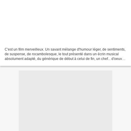
C'est un film merveilleux. Un savant mélange d'humour léger, de sentiments,
de suspense, de rocambolesque, le tout présenté dans un écrin musical
absolument adapté, du générique de début à celui de fin, un chef... d'oeuvre.
Je vous conseille de ne pas...