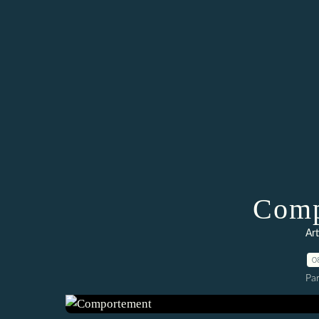
Comp
Art
0
Pa