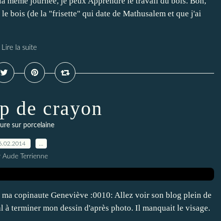
a même journée, je peux Apprendre le travail du bois. Bon,
le bois (de la "frisette" qui date de Mathusalem et que j'ai
Lire la suite
p de crayon
ure sur porcelaine
6.02.2014
…
r Aude Terrienne
ma copinaute Geneviève :0010: Allez voir son blog plein de
l à terminer mon dessin d'après photo. Il manquait le visage.