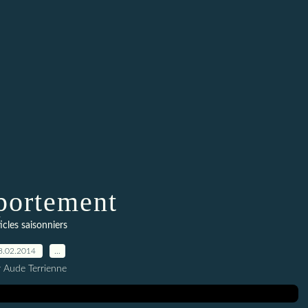
ortement
icles saisonniers
8.02.2014
…
r Aude Terrienne