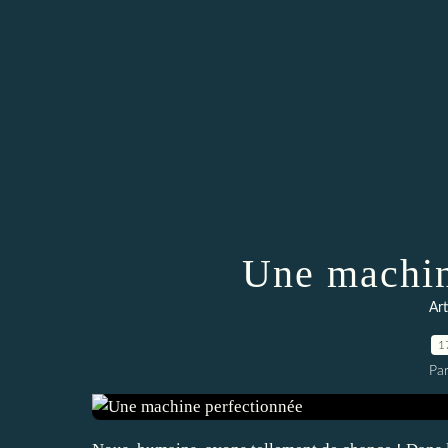
Une machin
Art
1
Pa