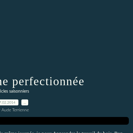
e perfectionnée
icles saisonniers
7.02.2014
…
r Aude Terrienne