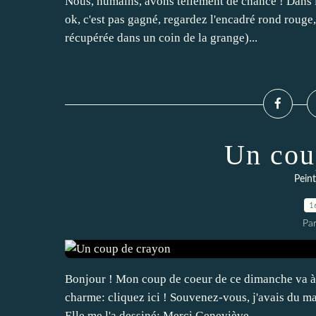
Nous, humains, avons tellement de chance ! Dans l
ok, c'est pas gagné, regardez l'encadré rond rouge, 
récupérée dans un coin de la grange)...
Un cou
Peint
1
Pa
Bonjour ! Mon coup de coeur de ce dimanche va à 
charme: cliquez ici ! Souvenez-vous, j'avais du ma
Elle me l'a dessiné: Merci Geneviève...