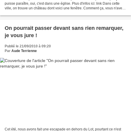
puisse paraître, oui, c'est dans une église. Plus d'infos ici: link Dans cette
ville, on trouve un château dont voici une fenêtre. Comment ça, vous n'avez
pas trouvé ? Quelques indices...
On pourrait passer devant sans rien remarquer,
je vous jure !
Publié le 21/09/2010 à 09:20
Par
Aude Terrienne
Cet été, nous avons fait une escapade en dehors du Lot, pourtant ce n'est