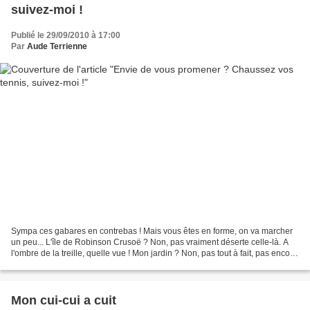
suivez-moi !
Publié le 29/09/2010 à 17:00
Par
Aude Terrienne
Sympa ces gabares en contrebas ! Mais vous êtes en forme, on va marcher
un peu... L'île de Robinson Crusoë ? Non, pas vraiment déserte celle-là. A
l'ombre de la treille, quelle vue ! Mon jardin ? Non, pas tout à fait, pas encore
! Silence, ça pousse Alors,...
Mon cui-cui a cuit