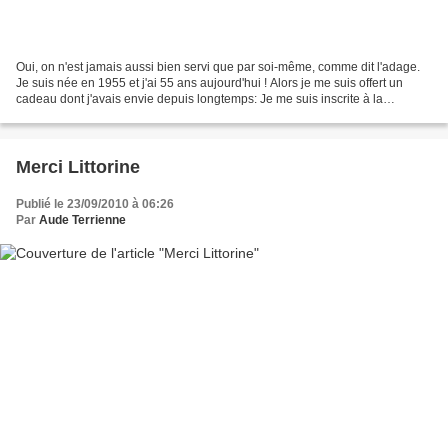
Oui, on n'est jamais aussi bien servi que par soi-même, comme dit l'adage.
Je suis née en 1955 et j'ai 55 ans aujourd'hui ! Alors je me suis offert un
cadeau dont j'avais envie depuis longtemps: Je me suis inscrite à la
communauté: Embellissons-nous la...
Merci Littorine
Publié le 23/09/2010 à 06:26
Par
Aude Terrienne