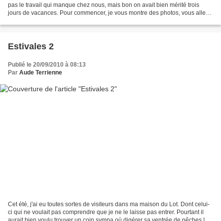
pas le travail qui manque chez nous, mais bon on avait bien mérité trois
jours de vacances. Pour commencer, je vous montre des photos, vous allez
me dire où c'était : Vue d'ensemble...
Estivales 2
Publié le 20/09/2010 à 08:13
Par
Aude Terrienne
Cet été, j'ai eu toutes sortes de visiteurs dans ma maison du Lot. Dont celui-
ci qui ne voulait pas comprendre que je ne le laisse pas entrer. Pourtant il
aurait bien voulu trouver un coin sympa où digérer sa ventrée de pêches !