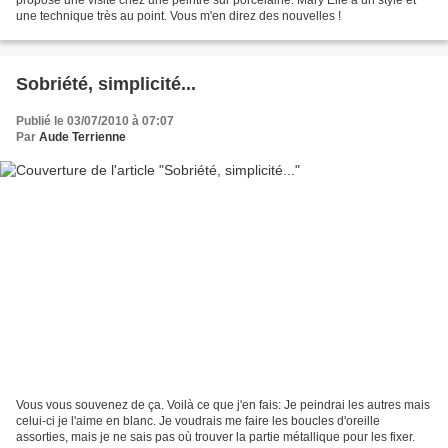
propose une visite chez une peintre sur porcelaine: Mary Elle a un style et
une technique très au point. Vous m'en direz des nouvelles !
Sobriété, simplicité...
Publié le 03/07/2010 à 07:07
Par
Aude Terrienne
Vous vous souvenez de ça. Voilà ce que j'en fais: Je peindrai les autres mais
celui-ci je l'aime en blanc. Je voudrais me faire les boucles d'oreille
assorties, mais je ne sais pas où trouver la partie métallique pour les fixer.