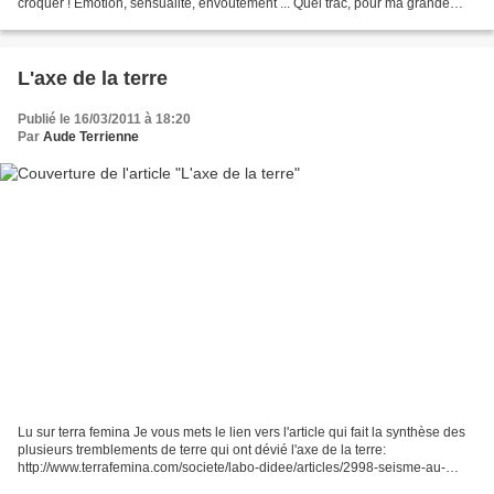
croquer ! Émotion, sensualité, envoûtement ... Quel trac, pour ma grande
"première" en porcelaine ! Alors...
L'axe de la terre
Publié le 16/03/2011 à 18:20
Par
Aude Terrienne
Lu sur terra femina Je vous mets le lien vers l'article qui fait la synthèse des
plusieurs tremblements de terre qui ont dévié l'axe de la terre:
http://www.terrafemina.com/societe/labo-didee/articles/2998-seisme-au-
japon--laxe-de-la-terre-sest-deplace.html...