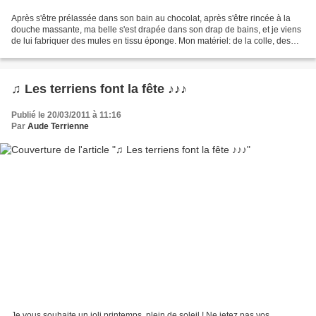
Après s'être prélassée dans son bain au chocolat, après s'être rincée à la
douche massante, ma belle s'est drapée dans son drap de bains, et je viens
de lui fabriquer des mules en tissu éponge. Mon matériel: de la colle, des
ciseaux, deux bandes de tissu,...
♫ Les terriens font la fête ♪♪♪
Publié le 20/03/2011 à 11:16
Par
Aude Terrienne
Je vous souhaite un joli printemps, plein de soleil ! Ne jetez pas vos