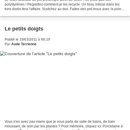
polystyrènes ! Regardez comment je les recycle. Un tissu intissé dans les
tons dorés fera l'affaire. Scotchez au dos. Faites des pré-trous avec la pointe
d'une petite brochette en...
Le petits doigts
Publié le 19/03/2011 à 06:10
Par
Aude Terrienne
Vous n'en avez pas marre que je vous parle de salle de bains, de bain
moussant, de soin par les plantes ? Pour mémoire, cliquez ici: Porcelaine à