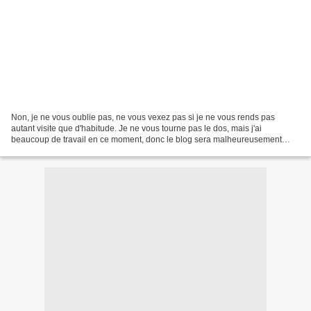
Non, je ne vous oublie pas, ne vous vexez pas si je ne vous rends pas
autant visite que d'habitude. Je ne vous tourne pas le dos, mais j'ai
beaucoup de travail en ce moment, donc le blog sera malheureusement
laissé de côté un bon moment. J'ose espérer...