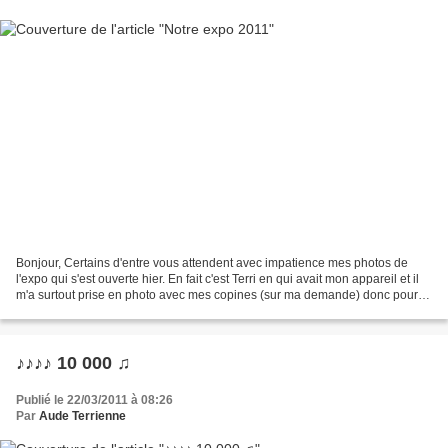
Bonjour, Certains d'entre vous attendent avec impatience mes photos de
l'expo qui s'est ouverte hier. En fait c'est Terri en qui avait mon appareil et il
m'a surtout prise en photo avec mes copines (sur ma demande) donc pour
les photos des tables d'exposition,...
♪♪♪♪ 10 000 ♫
Publié le 22/03/2011 à 08:26
Par
Aude Terrienne